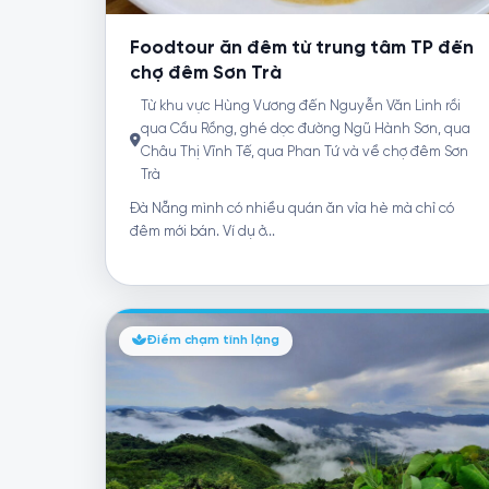
Foodtour ăn đêm từ trung tâm TP đến
chợ đêm Sơn Trà
Từ khu vực Hùng Vương đến Nguyễn Văn Linh rồi
qua Cầu Rồng, ghé dọc đường Ngũ Hành Sơn, qua
Châu Thị Vĩnh Tế, qua Phan Tứ và về chợ đêm Sơn
Trà
Đà Nẵng mình có nhiều quán ăn vỉa hè mà chỉ có
đêm mới bán. Ví dụ ở...
Điểm chạm tĩnh lặng