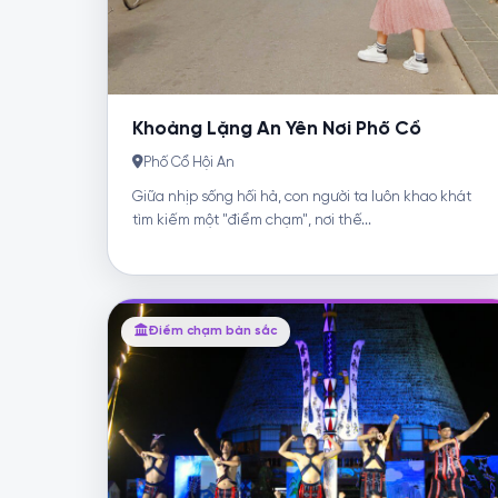
Khoảng Lặng An Yên Nơi Phố Cổ
Phố Cổ Hội An
Giữa nhịp sống hối hả, con người ta luôn khao khát
tìm kiếm một "điểm chạm", nơi thế...
Điểm chạm bản sắc