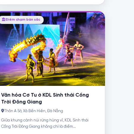
Điểm chạm bản sắc
Văn hóa Cơ Tu ở KDL Sinh thái Cổng
Trời Đông Giang
Thôn A Sờ, Xã Bến Hiên, Đà Nẵng
Giữa khung cảnh núi rừng hùng vĩ, KDL Sinh thái
Cổng Trời Đông Giang không chỉ là điểm...