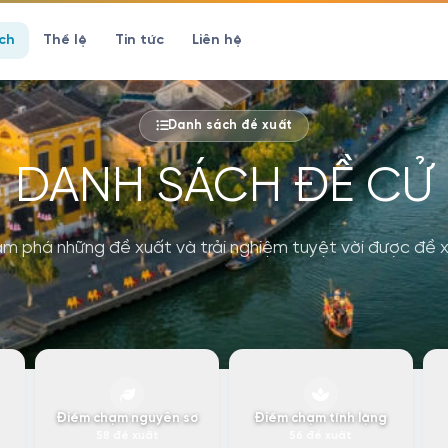
ch
Thể lệ
Tin tức
Liên hệ
Danh sách đề xuất
DANH SÁCH
ĐỀ CỬ
m phá những đề xuất và trải nghiệm tuyệt vời được đề 
Điểm chạm nguyên sơ
Điểm chạm tĩnh lặng
58 đề xuất
56 đề xuất