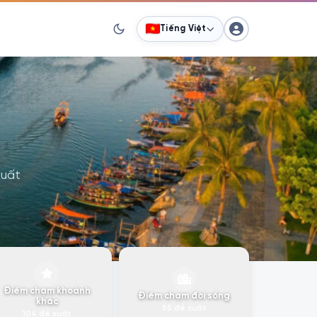
Tiếng Việt
xuất
Điểm chạm khoảnh
Điểm chạm đời sống
khắc
55 đề xuất
104 đề xuất