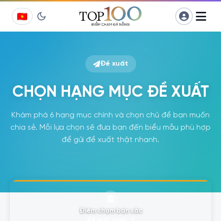
Chuyển
đến
phần
nội
dung
Đề xuất
CHỌN HẠNG MỤC ĐỀ XUẤT
Khám phá 6 hạng mục chính và chọn chủ đề bạn muốn
chia sẻ. Mỗi lựa chọn sẽ đưa bạn đến biểu mẫu phù hợp
để gửi đề xuất thật nhanh.
Điểm chạm bản sắc
Đề xuất ngay