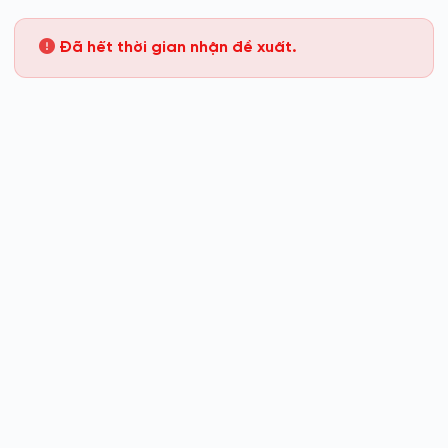
Chuyển
đến
Đã hết thời gian nhận đề xuất.
phần
nội
dung