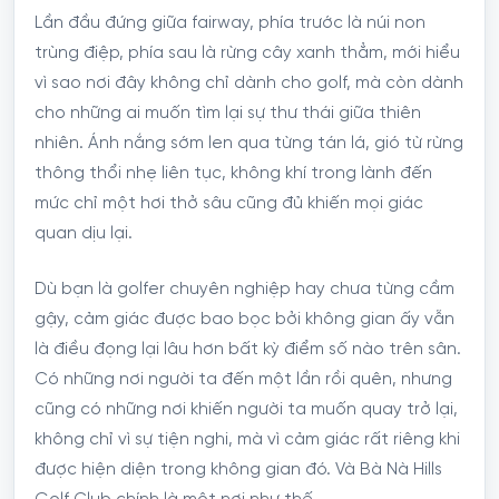
Lần đầu đứng giữa fairway, phía trước là núi non
trùng điệp, phía sau là rừng cây xanh thẳm, mới hiểu
vì sao nơi đây không chỉ dành cho golf, mà còn dành
cho những ai muốn tìm lại sự thư thái giữa thiên
nhiên. Ánh nắng sớm len qua từng tán lá, gió từ rừng
thông thổi nhẹ liên tục, không khí trong lành đến
mức chỉ một hơi thở sâu cũng đủ khiến mọi giác
quan dịu lại.
Dù bạn là golfer chuyên nghiệp hay chưa từng cầm
gậy, cảm giác được bao bọc bởi không gian ấy vẫn
là điều đọng lại lâu hơn bất kỳ điểm số nào trên sân.
Có những nơi người ta đến một lần rồi quên, nhưng
cũng có những nơi khiến người ta muốn quay trở lại,
không chỉ vì sự tiện nghi, mà vì cảm giác rất riêng khi
được hiện diện trong không gian đó. Và Bà Nà Hills