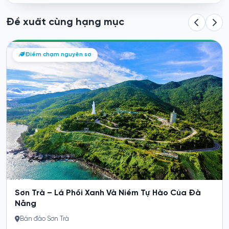
Đề xuất cùng hạng mục
Ngắm nhìn sông núi từ trên cao
Điểm chạm nguyên sơ
Làng Tomsara ( Khu Du lịch suối hoa cũ)
Một góc nhìn từ làng Tomsara .Ta có thể ngắm nhìn sông núi
Thưởng thức cảnh...