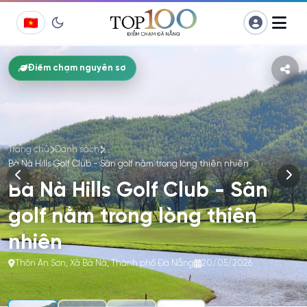
Chuyển
Điểm chạm nguyên sơ
đến
phần
nội
dung
Trang chủ
Danh sách
Bà Nà Hills Golf Club - Sân golf nằm trong lòng thiên nhiên
Bà Nà Hills Golf Club - Sân
golf nằm trong lòng thiên
nhiên
Thôn An Sơn, Xã Bà Nà, Thành phố Đà Nẵng
20/05/2026