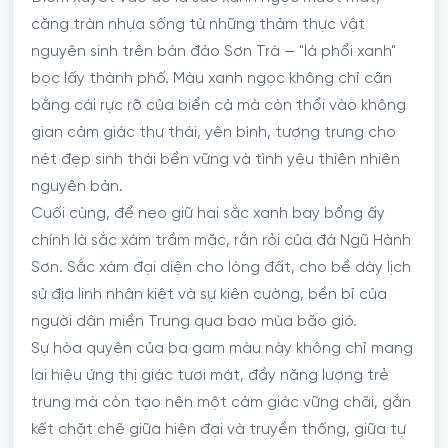
căng tràn nhựa sống từ những thảm thực vật
nguyên sinh trên bán đảo Sơn Trà — "lá phổi xanh"
bọc lấy thành phố. Màu xanh ngọc không chỉ cân
bằng cái rực rỡ của biển cả mà còn thổi vào không
gian cảm giác thư thái, yên bình, tượng trưng cho
nét đẹp sinh thái bền vững và tình yêu thiên nhiên
nguyên bản.
Cuối cùng, để neo giữ hai sắc xanh bay bổng ấy
chính là sắc xám trầm mặc, rắn rỏi của đá Ngũ Hành
Sơn. Sắc xám đại diện cho lòng đất, cho bề dày lịch
sử địa linh nhân kiệt và sự kiên cường, bền bỉ của
người dân miền Trung qua bao mùa bão gió.
Sự hòa quyện của ba gam màu này không chỉ mang
lại hiệu ứng thị giác tươi mát, đầy năng lượng trẻ
trung mà còn tạo nên một cảm giác vững chãi, gắn
kết chặt chẽ giữa hiện đại và truyền thống, giữa tự