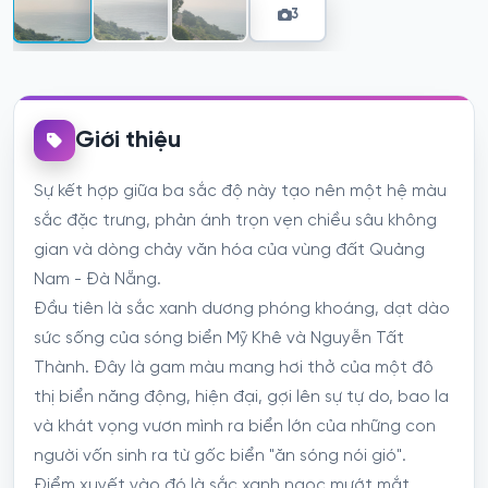
3
Giới thiệu
Sự kết hợp giữa ba sắc độ này tạo nên một hệ màu
sắc đặc trưng, phản ánh trọn vẹn chiều sâu không
gian và dòng chảy văn hóa của vùng đất Quảng
Nam - Đà Nẵng.
Đầu tiên là sắc xanh dương phóng khoáng, dạt dào
sức sống của sóng biển Mỹ Khê và Nguyễn Tất
Thành. Đây là gam màu mang hơi thở của một đô
thị biển năng động, hiện đại, gợi lên sự tự do, bao la
và khát vọng vươn mình ra biển lớn của những con
người vốn sinh ra từ gốc biển "ăn sóng nói gió".
Điểm xuyết vào đó là sắc xanh ngọc mướt mắt,