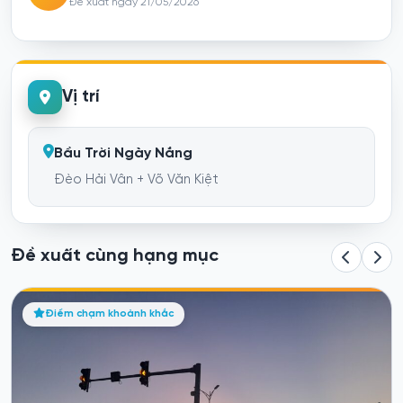
Đề xuất ngày 21/05/2026
Vị trí
Bầu Trời Ngày Nắng
Đèo Hải Vân + Võ Văn Kiệt
Đề xuất cùng hạng mục
Trải nghiệm “Đường lên tiên cảnh” tại Bà Nà H
Điểm chạm khoảnh khắc
Bà Nà Hills
Flee khỏi “vibe” khói bụi thành phố để “flex” ngay chuyến
đỉnh Bà Nà...