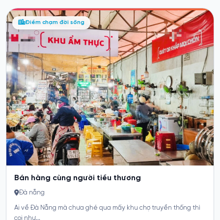
Làm nông và nghỉ trưa kiểu “nhà quê”
Điểm chạm đời sống
Đà Nẵng
Hoạt động “Làm nông và nghỉ trưa kiểu ‘nhà quê’” được đề xuất
như một điểm...