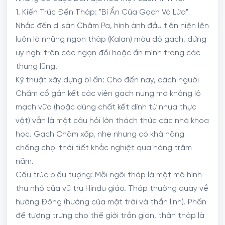
1. Kiến Trúc Đền Tháp: "Bí Ẩn Của Gạch Và Lửa"
Nhắc đến di sản Chăm Pa, hình ảnh đầu tiên hiện lên
luôn là những ngọn tháp (Kalan) màu đỏ gạch, đứng
uy nghi trên các ngọn đồi hoặc ẩn mình trong các
thung lũng.
Kỹ thuật xây dựng bí ẩn: Cho đến nay, cách người
Chăm cổ gắn kết các viên gạch nung mà không lộ
mạch vữa (hoặc dùng chất kết dính từ nhựa thực
vật) vẫn là một câu hỏi lớn thách thức các nhà khoa
học. Gạch Chăm xốp, nhẹ nhưng có khả năng
chống chọi thời tiết khắc nghiệt qua hàng trăm
năm.
Cấu trúc biểu tượng: Mỗi ngôi tháp là một mô hình
thu nhỏ của vũ trụ Hindu giáo. Tháp thường quay về
hướng Đông (hướng của mặt trời và thần linh). Phần
đế tượng trưng cho thế giới trần gian, thân tháp là