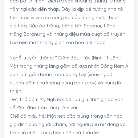
đạo Bà-la-môn), diễn ra vào khoảng tháng 10 hàng
năm tại các đền tháp. Đây là dịp để tưởng nhớ tổ
tiên, các vị vua có công và cầu mong mưa thuận
gió hòa. Sắc áo trắng, tiếng kèn Saranai, tiếng
trống Baranưng và những điệu múa quạt cổ truyền
tạo nên một không gian văn hóa mê hoặc.
Nghề truyền thống: * Gốm Bàu Trúc (Ninh Thuận):
Một trong những làng gốm cổ xưa nhất Đông Nam Á
còn làm gốm hoàn toàn bằng tay (xoay người
quanh gốm chứ không dùng bàn xoay) và nung lộ
thiên.
Dệt thổ cẩm Mỹ Nghiệp: Nơi lưu giữ những hoa văn
cổ độc đáo trên từng tấm vải.
Chế độ mẫu hệ: Một nét đặc trưng trong văn hóa
gia đình của người Chăm, nơi người phụ nữ đóng vai
trò chủ chốt trong hôn nhân và thừa kế.