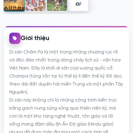
3
Giới thiệu
Di sản Chăm Pa là một trong những chương rực rỡ
và độc đáo nhất trong dòng chảy lịch sử - văn hóa
Việt Nam. Đây là khối di sản của vương quốc cổ
Champa (từng tồn tại từ thế kỷ II đến thế kỷ XIX dọc
theo dải đất duyên hải miền Trung và một phần Tây
Nguyên).
Di sản này không chỉ là những công trình kiến trúc
bằng gạch nung sừng sững qua thiên niên kỷ, mà
còn là một kho tàng nghệ thuật, tôn giáo và lối
sống mang đậm dấu ấn Ấn Độ giáo (Hindu giáo)
nhưng đã được bản địa hóa một cách tinh tế.