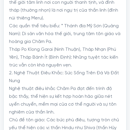
thế giới tâm linh nơi con người thanh tịnh, và đỉnh
tháp (thường nhọn) là nơi ngự trị của thần linh (đỉnh
núi thiêng Meru).
Các quần thể tiêu biểu: * Thánh địa Mỹ Sơn (Quảng
Nam): Di sản văn hóa thế giới, trung tâm tôn giáo và
hoàng gia Chăm Pa.
Tháp Po Klong Garai (Ninh Thuận), Tháp Nhạn (Phú
Yên), Tháp Bánh Ít (Bình Định): Những tuyệt tác kiến
trúc vẫn còn khá nguyên vẹn.
2. Nghệ Thuật Điêu Khắc: Sức Sống Trên Đá Và Đất
Nung
Nghệ thuật điêu khắc Chăm Pa đạt đến trình độ
bậc thầy, thể hiện sự kết hợp hoàn hảo giữa nét
uyển chuyển, mềm mại của cơ thể người và sự tôn
nghiêm của thần linh.
Chủ đề tôn giáo: Các bức phù điêu, tượng tròn chủ
yếu thể hiện các vị thần Hindu như Shiva (thần Hủy