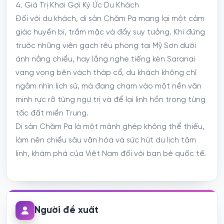
4. Giá Trị Khơi Gợi Ký Ức Du Khách
Đối với du khách, di sản Chăm Pa mang lại một cảm
giác huyền bí, trầm mặc và đầy suy tưởng. Khi đứng
trước những viên gạch rêu phong tại Mỹ Sơn dưới
ánh nắng chiều, hay lắng nghe tiếng kèn Saranai
vang vọng bên vách tháp cổ, du khách không chỉ
ngắm nhìn lịch sử, mà đang chạm vào một nền văn
minh rực rỡ từng ngự trị và để lại linh hồn trong từng
tấc đất miền Trung.
Di sản Chăm Pa là một mảnh ghép không thể thiếu,
làm nên chiều sâu văn hóa và sức hút du lịch tâm
linh, khám phá của Việt Nam đối với bạn bè quốc tế.
Người đề xuất