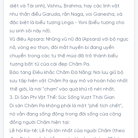
diệt và Tái sinh), Vishnu, Brahma, hay các linh vật
như thần điểu Garuda, rắn Naga, voi Ganesha, và
đặc biệt là biểu tượng Linga - Yoni (biểu tượng cho
sự sinh sôi nảy nở).
Vũ điệu Apsara: Những vũ nữ đá (Apsara) với bộ ngực
nở, vòng eo thon, đôi mắt huyền bí đang uyển
chuyển trong các tư thế múa đã trở thành biểu
tượng bất tử của cái đẹp Chăm Pa.
Bảo tàng Điêu khắc Chăm Đà Nẵng: Nơi lưu giữ bộ
sưu tập hiện vật Chăm Pa quy mô và hoàn hảo nhất
thế giới, là nơi "chạm" vào quá khứ rõ nét nhất.
3. Di Sản Phi Vật Thể: Sức Sống Vượt Thời Gian
Di sản Chăm Pa không phải là một "phế tích chết",
nó vẫn đang sống động trong đời sống của cộng
đồng người Chăm hiện tại:
Lễ hội Ka-tê: Lễ hội lớn nhất của người Chăm (theo