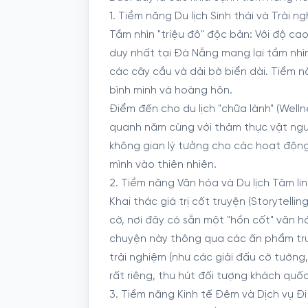
1. Tiềm năng Du lịch Sinh thái và Trải 
Tầm nhìn "triệu đô" độc bản: Với độ ca
duy nhất tại Đà Nẵng mang lại tầm nhì
các cây cầu và dải bờ biển dài. Tiềm n
bình minh và hoàng hôn.
Điểm đến cho du lịch "chữa lành" (Welln
quanh năm cùng với thảm thực vật ngu
không gian lý tưởng cho các hoạt động
mình vào thiên nhiên.
2. Tiềm năng Văn hóa và Du lịch Tâm li
Khai thác giá trị cốt truyện (Storytellin
cờ, nơi đây có sẵn một "hồn cốt" văn 
chuyện này thông qua các ấn phẩm tru
trải nghiệm (như các giải đấu cờ tướng
rất riêng, thu hút đối tượng khách quố
3. Tiềm năng Kinh tế Đêm và Dịch vụ Đi