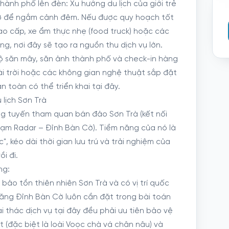
ành phố lên đèn: Xu hướng du lịch của giới trẻ
mở để ngắm cảnh đêm. Nếu được quy hoạch tốt
ao cấp, xe ẩm thực nhẹ (food truck) hoặc các
g, nơi đây sẽ tạo ra nguồn thu dịch vụ lớn.
ộ săn mây, săn ảnh thành phố và check-in hàng
i trời hoặc các không gian nghệ thuật sắp đặt
n toàn có thể triển khai tại đây.
 lịch Sơn Trà
ng tuyến tham quan bán đảo Sơn Trà (kết nối
rạm Radar – Đỉnh Bàn Cờ). Tiềm năng của nó là
", kéo dài thời gian lưu trú và trải nghiệm của
i đi.
ng:
bảo tồn thiên nhiên Sơn Trà và có vị trí quốc
năng Đỉnh Bàn Cờ luôn cần đặt trong bài toán
i thác dịch vụ tại đây đều phải ưu tiên bảo vệ
t (đặc biệt là loài Voọc chà vá chân nâu) và