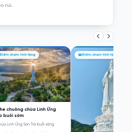
o núi.
nh Trình Tỉnh Thức: "Tam Bộ
Thưởng trà trong không 
Điểm chạm tĩnh lặng
Điểm chạm tĩnh lặng
ất Bái" và Tiếng Kinh Cầu Nơi
cổ Hội An
a Phật
Đà Nẵng
ùa Linh Ứng - Bãi Bụt, Sơn Trà, Đà
Hoạt động “Thưởng trà trong k
ẵng
cổ Hội An” được đề xuất như một
a nhịp sống hối hả và bộn bề của xã
hiện đại, con người ngày...