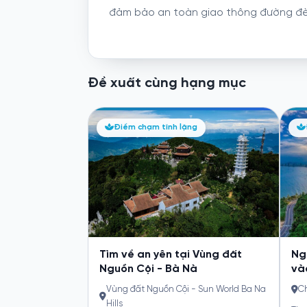
đảm bảo an toàn giao thông đường đè
Đề xuất cùng hạng mục
Hà
ng
Điểm chạm tĩnh lặng
Nh
Cử
Ch
N
Giữ
hội 
a Linh Ứng
rà buổi sáng