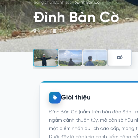
Trang chủ
Danh sách
Đỉnh Bàn Cờ
Đỉnh Bàn Cờ
Đà Nẵng
20/05/2026
3
Giới thiệu
Đỉnh Bàn Cờ (nằm trên bán đảo Sơn Tr
ngắm cảnh thuần túy, mà còn sở hữu nh
một điểm nhấn du lịch cao cấp, mang t
Dưới đây là các khía cạnh tiềm năng n