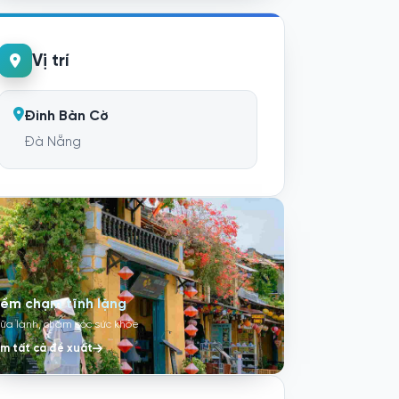
Vị trí
Đỉnh Bàn Cờ
Đà Nẵng
iểm chạm tĩnh lặng
ữa lành, chăm sóc sức khỏe
m tất cả đề xuất