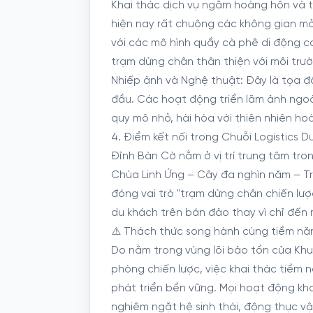
Khai thác dịch vụ ngắm hoàng hôn và th
hiện nay rất chuộng các không gian 
với các mô hình quầy cà phê di động c
trạm dừng chân thân thiện với môi trườn
Nhiếp ảnh và Nghệ thuật: Đây là tọa đ
đầu. Các hoạt động triển lãm ảnh ngoà
quy mô nhỏ, hài hòa với thiên nhiên hoà
4. Điểm kết nối trong Chuỗi Logistics Du
Đỉnh Bàn Cờ nằm ở vị trí trung tâm tro
Chùa Linh Ứng – Cây đa nghìn năm – T
đóng vai trò "trạm dừng chân chiến lược
du khách trên bán đảo thay vì chỉ đến rồ
⚠️ Thách thức song hành cùng tiềm nă
Do nằm trong vùng lõi bảo tồn của Khu 
phòng chiến lược, việc khai thác tiềm 
phát triển bền vững. Mọi hoạt động kha
nghiêm ngặt hệ sinh thái, động thực vậ