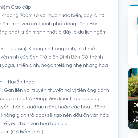
nghiệm Cao cấp
o khoảng 700m so với mực nước biển, đây là nơi
n ôm trọn vẹn cả thành phố, dòng sông Hàn,
ăng phát triển mạnh nhất ở đây là du lịch ngắm
ess Tourism): Không khí trong lành, mát mẻ
yên sinh của Sơn Trà biến Đỉnh Bàn Cờ thành
 yoga, thiền định, hoặc trekking nhẹ nhàng hòa
nh – Huyền thoại
g): Gắn liền với truyền thuyết hai vị tiên ông đánh
hóa đậm chất Á Đông. Việc khai thác sâu câu
Đ
yền thông, quà lưu niệm, hoặc các hoạt động
Ch
, không gian trà đạo) sẽ tạo nên dấu ấn văn hóa
Xe
c tế yêu thích văn hóa bản địa.
 kèm (Có kiểm soát)