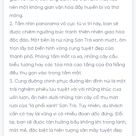
nên một không gian văn hóa đầy huyền bí và thơ
mộng.
2. Tầm nhìn panorama vô cực từ vị trí này, bạn sẽ
được chiêm ngưỡng bức tranh thiên nhiên giao hòa
độc đáo. Một bên là núi rừng Sơn Trà xanh mướt, ôm
trọn lấy bờ biển hình vòng cung tuyệt đẹp của
thành phố. Phóng tầm mắt ra xa, những cây cầu
biểu tượng hay các tòa nhà cao tầng của Đà Nẵng
đều thu gọn vào trong tầm mắt.
3. Cung đường chinh phục đường lên đỉnh núi là một
trải nghiệm phiêu lưu tuyệt vời với những khúc cua
uốn lượn, ẩn hiện dưới những tán cây cổ thụ mát
rượi của "lá phổi xanh" Sơn Trà. Tuy nhiên, du khách
cần có tay lái vững vì có nhiều đoạn dốc đứng. Đổi
lại, bạn sẽ được tận hưởng bầu không khí trong lành,
mát mẻ, đặc biệt là hiện tượng săn mây tuyệt đẹp