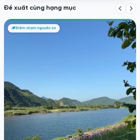
Đề xuất cùng hạng mục
Sơn Trà – Lá Phổi Xanh Và Niềm Tự Hào Của Đà
Điểm chạm nguyên sơ
Nẵng
Bán đảo Sơn Trà
Nếu phải chọn một “điểm chạm Đà Nẵng” thật khác biệt để giới
thiệu với bạn...