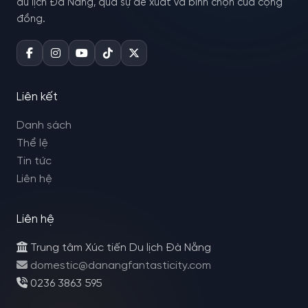
du lịch Đà Nẵng, qua sự đề xuất và bình chọn của cộng
đồng.
Liên kết
Danh sách
Thể lệ
Tin tức
Liên hệ
Liên hệ
Trung tâm Xúc tiến Du lịch Đà Nẵng
domestic@danangfantasticity.com
0236 3863 595