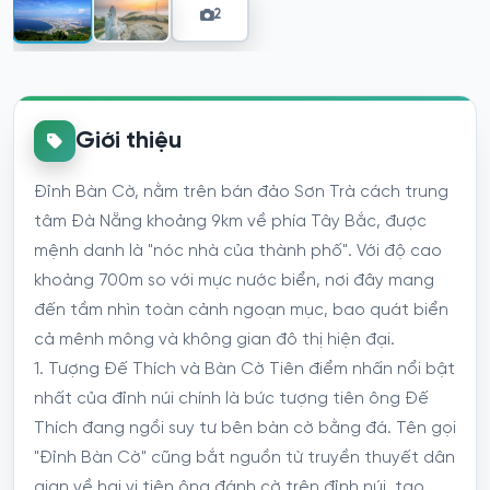
2
Giới thiệu
Đỉnh Bàn Cờ, nằm trên bán đảo Sơn Trà cách trung
tâm Đà Nẵng khoảng 9km về phía Tây Bắc, được
mệnh danh là "nóc nhà của thành phố". Với độ cao
khoảng 700m so với mực nước biển, nơi đây mang
đến tầm nhìn toàn cảnh ngoạn mục, bao quát biển
cả mênh mông và không gian đô thị hiện đại.
1. Tượng Đế Thích và Bàn Cờ Tiên điểm nhấn nổi bật
nhất của đỉnh núi chính là bức tượng tiên ông Đế
Thích đang ngồi suy tư bên bàn cờ bằng đá. Tên gọi
"Đỉnh Bàn Cờ" cũng bắt nguồn từ truyền thuyết dân
gian về hai vị tiên ông đánh cờ trên đỉnh núi, tạo