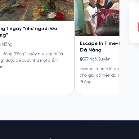
 1 ngày “như người Đà
”
Escape In Time-Escape R
Nẵng
Đà Nẵng
ộng “Sống 1 ngày như người Đà
377 Ngô Quyền
 được đề xuất như một điểm
.
Escape In Time là escape room- 
chơi giải đố hiện đại nhất Đà Nẵng
Phòng...