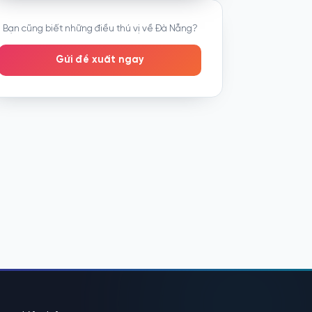
thành phố đáng sống với những cây...
chèo thuyền thú
Bạn cũng biết những điều thú vị về Đà Nẵng?
Gửi đề xuất ngay
oom
phòng
.