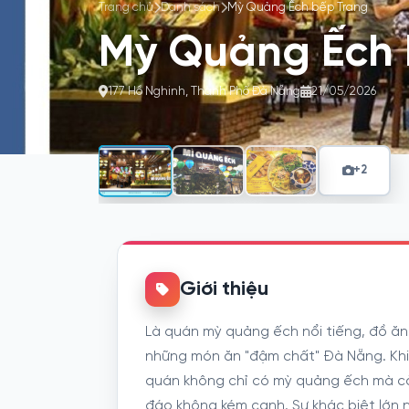
Trang chủ
Danh sách
Mỳ Quảng Ếch bếp Trang
Mỳ Quảng Ếch 
177 Hồ Nghinh, Thành Phố Đà Nẵng
21/05/2026
+2
Giới thiệu
Là quán mỳ quảng ếch nổi tiếng, đồ ăn
những món ăn "đậm chất" Đà Nẵng. Khi đ
quán không chỉ có mỳ quảng ếch mà c
đáo không kém cạnh. Sự khác biệt lớn 