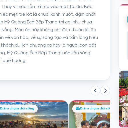
. Thay vì múc sẵn tất cả vào một tô lớn, Bếp
hiếc mẹt tre lót lá chuối xanh mướt, đậm chất
 ăn Mỳ Quảng Ếch Bếp Trang thì coi như chưa
 Nẵng. Món ăn này không chỉ đơn thuần là lấp
ện về văn hóa, về sự sáng tạo và tấm lòng hiếu
 khách du lịch phương xa hay là người con đất
ơng, Mỳ Quảng Ếch Bếp Trang luôn sẵn sàng
ị quê hương.
Đ
ểm chạm đời sống
Điểm chạm đời sống
Si
Xe