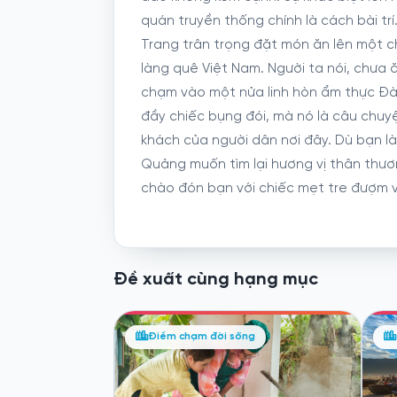
quán truyền thống chính là cách bài trí
Trang trân trọng đặt món ăn lên một c
làng quê Việt Nam. Người ta nói, chưa
chạm vào một nửa linh hòn ẩm thực Đà
đầy chiếc bụng đói, mà nó là câu chuy
khách của người dân nơi đây. Dù bạn là
Quảng muốn tìm lại hương vị thân thư
chào đón bạn với chiếc mẹt tre đượm v
Đề xuất cùng hạng mục
Điểm chạm đời sống
Đi