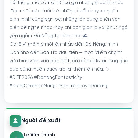
nổi tiếng, mà còn là nơi lưu giữ những khoảnh khắc
đẹp nhất của tuổi trẻ: những buổi chạy xe ngắm
bình minh cùng bạn bè, những lần dừng chân ven
biển để nghe nhạc, hay chỉ đơn giản là vài phút ngồi
yên ngắm Đà Nẵng từ trên cao. 🌊
Có lẽ vì thế mà mỗi lần nhắc đến Đà Nẵng, mình
luôn nhớ đến Sơn Trà đầu tiên — một “điểm chạm”
vừa bình yên, vừa đặc biệt, đủ để bất kỳ ai từng ghé
qua cũng muốn quay trở lại thêm lần nữa. ✨
#DIFF2026 #DanangFantasticity
#DiemChamDaNang #SonTra #LoveDanang
Người đề xuất
Lê Văn Thành