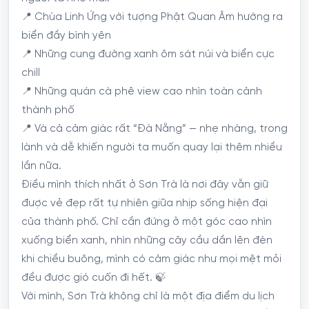
📍 Chùa Linh Ứng với tượng Phật Quan Âm hướng ra
biển đầy bình yên
📍 Những cung đường xanh ôm sát núi và biển cực
chill
📍 Những quán cà phê view cao nhìn toàn cảnh
thành phố
📍 Và cả cảm giác rất “Đà Nẵng” — nhẹ nhàng, trong
lành và dễ khiến người ta muốn quay lại thêm nhiều
lần nữa.
Điều mình thích nhất ở Sơn Trà là nơi đây vẫn giữ
được vẻ đẹp rất tự nhiên giữa nhịp sống hiện đại
của thành phố. Chỉ cần đứng ở một góc cao nhìn
xuống biển xanh, nhìn những cây cầu dần lên đèn
khi chiều buông, mình có cảm giác như mọi mệt mỏi
đều được gió cuốn đi hết. 🍃
Với mình, Sơn Trà không chỉ là một địa điểm du lịch