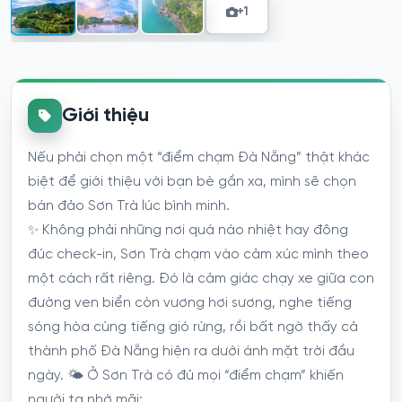
+1
Giới thiệu
Nếu phải chọn một “điểm chạm Đà Nẵng” thật khác
biệt để giới thiệu với bạn bè gần xa, mình sẽ chọn
bán đảo Sơn Trà lúc bình minh.
✨ Không phải những nơi quá náo nhiệt hay đông
đúc check-in, Sơn Trà chạm vào cảm xúc mình theo
một cách rất riêng. Đó là cảm giác chạy xe giữa con
đường ven biển còn vương hơi sương, nghe tiếng
sóng hòa cùng tiếng gió rừng, rồi bất ngờ thấy cả
thành phố Đà Nẵng hiện ra dưới ánh mặt trời đầu
ngày. 🌤️ Ở Sơn Trà có đủ mọi “điểm chạm” khiến
người ta nhớ mãi: