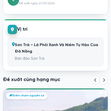
L
Đề xuất ngày 21/05/2026
Vị trí
Sơn Trà – Lá Phổi Xanh Và Niềm Tự Hào Của
Đà Nẵng
Bán đảo Sơn Trà
Đề xuất cùng hạng mục
Bắt ốc sáng tại Đà Nẵng
Điểm chạm nguyên sơ
Bãi biển Nam Ô, phường Hòa Hiệp Nam, quận Liên Chiểu, Đà
Nẵng.