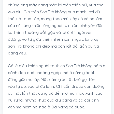
những áng mây đang mắc lại trên triền núi, vừa thơ
vừa dịu. Gió trên Sơn Trà không quá mạnh, chỉ đủ
khẽ lướt qua tóc, mang theo mùi cây cỏ và hơi ẩm
của núi rừng khiến lòng người tự nhiên bình yên đến
lạ. Thỉnh thoảng bắt gặp vài chú khỉ ngồi ven
đường, vô tư giữa thiên nhiên xanh ngắt, lại thấy
Sơn Trà không chỉ đẹp mà còn rất đỗi gần gũi và
đáng yêu.
Có lẽ điều khiến người ta thích Sơn Trà không nằm ở
cảnh đẹp quá choáng ngợp, mà ở cảm giác khi
đứng giữa nơi ấy. Một cảm giác rất khó gọi tên —
vừa tự do, vừa chữa lành. Chỉ cần đi qua con đường
ấy một lần thôi, cũng đủ để nhớ mãi màu xanh của
núi rừng, những khúc cua dịu dàng và cả cái bình
yên mà hiếm nơi nào ở Đà Nẵng có được.