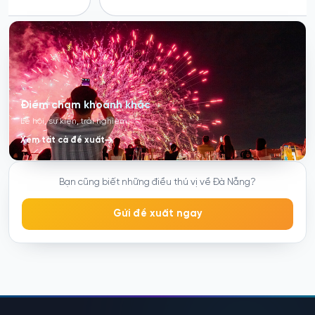
Điểm chạm khoảnh khắc
Lễ hội, sự kiện, trải nghiệm
Xem tất cả đề xuất
Bạn cũng biết những điều thú vị về Đà Nẵng?
Gửi đề xuất ngay