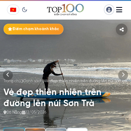
Chuyển
Điểm chạm khoảnh khắc
đến
phần
nội
dung
Trang chủ
Danh sách
Vẻ đẹp thiên nhiên trên đường lên núi Sơn Trà
Vẻ đẹp thiên nhiên trên
đường lên núi Sơn Trà
Đà Nẵng
22/05/2026