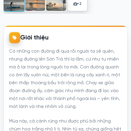
+2
Giới thiệu
Có những con đường đi qua rồi người ta sẽ quên,
nhưng đường lên Sơn Trà thì lạ lắm, cứ như tự nhiên
mà ở lại trong lòng người ta mãi. Con đường quanh
co ôm lấy sườn núi, một bên là rừng cây xanh rì, một
bên thấp thoáng bầu trời rộng mở. Chạy xe giữa
đoạn đường ấy, cảm giác như mình đang đi lạc vào
một nơi rất khác với thành phố ngoài kia — yên tĩnh,
mát lành và nhẹ nhõm vô cùng.
Mùa này, cả cánh rừng như được phủ bởi những
chùm hoa trắng nhỏ li ti. Nhìn từ xa, chúng giống hệt