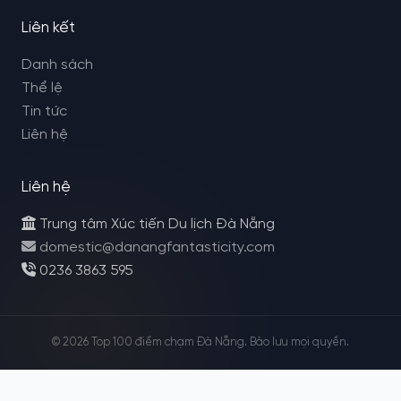
Liên kết
Danh sách
Thể lệ
Tin tức
Liên hệ
Liên hệ
Trung tâm Xúc tiến Du lịch Đà Nẵng
domestic@danangfantasticity.com
0236 3863 595
© 2026 Top 100 điểm chạm Đà Nẵng. Bảo lưu mọi quyền.