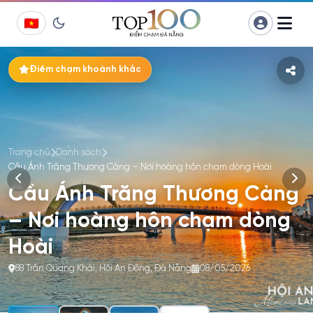
Chuyển
Điểm chạm khoảnh khắc
đến
phần
nội
dung
Trang chủ
Danh sách
Cầu Ánh Trăng Thương Cảng – Nơi hoàng hôn chạm dòng Hoài
Cầu Ánh Trăng Thương Cảng
– Nơi hoàng hôn chạm dòng
Hoài
88 Trần Quang Khải, Hội An Đông, Đà Nẵng
08/05/2026