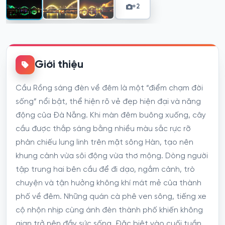
+2
Giới thiệu
Cầu Rồng sáng đèn về đêm là một “điểm chạm đời
sống” nổi bật, thể hiện rõ vẻ đẹp hiện đại và năng
động của Đà Nẵng. Khi màn đêm buông xuống, cây
cầu được thắp sáng bằng nhiều màu sắc rực rỡ
phản chiếu lung linh trên mặt sông Hàn, tạo nên
khung cảnh vừa sôi động vừa thơ mộng. Dòng người
tập trung hai bên cầu để đi dạo, ngắm cảnh, trò
chuyện và tận hưởng không khí mát mẻ của thành
phố về đêm. Những quán cà phê ven sông, tiếng xe
cộ nhộn nhịp cùng ánh đèn thành phố khiến không
gian trở nên đầy sức sống. Đặc biệt vào cuối tuần,