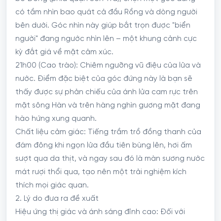
có tầm nhìn bao quát cả đầu Rồng và dòng người
bên dưới. Góc nhìn này giúp bắt trọn được "biển
người" đang ngước nhìn lên – một khung cảnh cực
kỳ đắt giá về mặt cảm xúc.
21h00 (Cao trào): Chiêm ngưỡng vũ điệu của lửa và
nước. Điểm đặc biệt của góc đứng này là bạn sẽ
thấy được sự phản chiếu của ánh lửa cam rực trên
mặt sông Hàn và trên hàng nghìn gương mặt đang
hào hứng xung quanh.
Chất liệu cảm giác: Tiếng trầm trồ đồng thanh của
đám đông khi ngọn lửa đầu tiên bùng lên, hơi ấm
sượt qua da thịt, và ngay sau đó là màn sương nước
mát rượi thổi qua, tạo nên một trải nghiệm kích
thích mọi giác quan.
2. Lý do đưa ra đề xuất
Hiệu ứng thị giác và ánh sáng đỉnh cao: Đối với