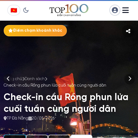
Chuyển
Điểm chạm khoảnh khắc
đến
phần
nội
dung
Trang chủ
Danh sách
Check-in cầu Rồng phun lửa cuối tuần cùng người dân
Check-in cầu Rồng phun lửa
cuối tuần cùng người dân
TP Đà Nẵng
20/05/2026