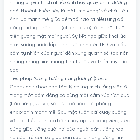
những ai yêu thích nhiếp ảnh hay quay phim đường
phố, khoảnh khắc này là một "mỏ vàng" về chất liệu.
Ánh lửa mạnh mẽ giữa đêm tối tạo ra hiệu ứng đổ
bóng tương phản cao (chiaroscuro) rất nghệ thuật
trên gương mặt mọi người. Sự kết hợp giữa khói lửa,
màn sương nước lấp lánh dưới ánh đèn LED và biểu
cảm tự nhiên của người dân xung quanh sẽ tạo nên
những khung hình mang tính tư liệu và thẩm mỹ cực
cao.
Liệu pháp "Cộng hưởng năng lượng" (Social
Cohesion): Khoa học tâm lý chứng minh rằng việc ở
trong một đám đông có cùng một cảm xúc tích cực
(hào hứng, vui vẻ) sẽ giúp bộ não giải phóng
endorphin mạnh mẽ. Sau một tuần dài quay cuồng
với các tiểu luận, ca bệnh hay áp lực công việc, việc
đứng giữa tiếng cười nói của người dân, tiếng reo
hò của trẻ con sẽ giúp bạn sạc lại năng lượng tinh