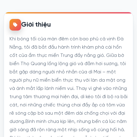
Giới thiệu
Khi bóng tối của màn đêm còn bao phủ cả vịnh Đà
Nẵng, tôi đã bắt đầu hành trình khám phá cái hồn
cốt của ẩm thực miền Trung đầy nắng gió. Giữa bờ
biển Thọ Quang lồng lộng gió và đẫm hơi sương, tôi
bắt gặp dáng người nhỏ nhắn của dì Mai – một
người phụ nữ miền biển thực thụ với làn da mật ong
và ánh mắt lấp lánh niềm vui. Thay vì ghé vào những
trung tâm thương mại hiện đại, dì kéo tôi đi bộ ra bãi
cát, nơi những chiếc thúng chai đầy ắp cá tôm vừa
rẽ sóng cập bờ sau một đêm dài chống chọi với đại
dương.Bình minh chưa kịp lên, nhưng bến cá lúc năm
giờ sáng đã rộn ràng một nhịp sống vô cùng hối hả.