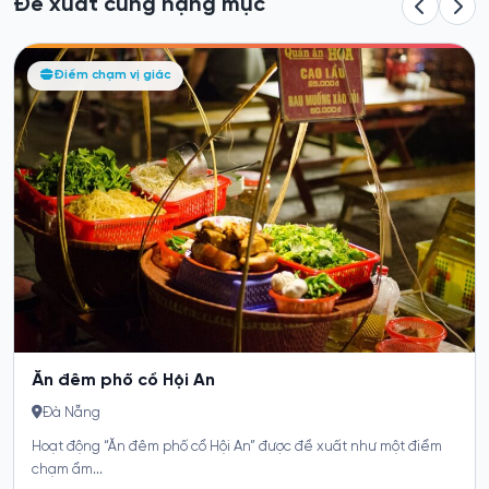
Đề xuất cùng hạng mục
Trekking Sơn Trà ngắm voọc chà vá chân nâu
Điểm chạm vị giác
Đà Nẵng
Hoạt động “Trekking Sơn Trà ngắm voọc chà vá chân nâu” được
đề xuất như một...