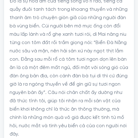
Đó là sự hòa âm của tiếng sóng vỗ rì rào, tiếng cá
quẫy đuôi tanh tách trong khoang thuyền và những
thanh âm trò chuyện giòn giã của những người đàn
bà vùng biển. Cúi người bên mớ mực ống còn đổi
màu lấp lánh và rổ ghẹ xanh tươi rói, dì Mai nâng niu
từng con tôm đất rồi trầm giọng nói: “Biển Đà Nẵng
nước sâu và mặn, nên hải sản xứ này ngọt thịt lắm
con. Đằng sau mỗi rổ cá tôm tươi ngon dọn lên bàn
ăn là cả một đêm mất ngủ, đối mặt với sóng gió của
đàn ông bản địa, còn cánh đàn bà tụi dì thì cứ đúng
giờ là ra ngóng thuyền về để gìn giữ sự tươi ngon
nguyên bản ấy”. Câu nói chân chất ấy dường như
đã thức tỉnh tôi, giúp tôi nhận ra mỗi sản vật của
biển khơi không chỉ là thức ăn thông thường, mà
chính là những món quà vô giá được kết tinh từ mồ
hôi, nước mắt và tình yêu biển cả của con người nơi
đây.