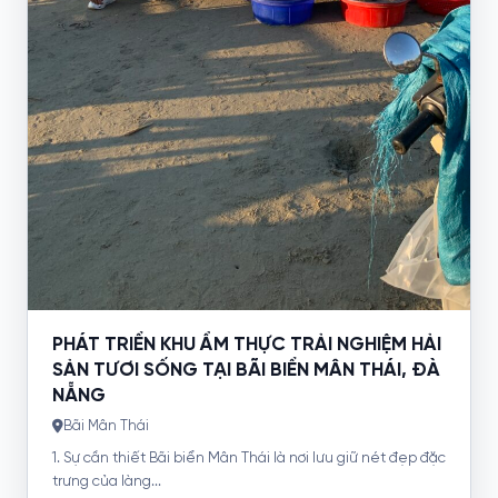
PHÁT TRIỂN KHU ẨM THỰC TRẢI NGHIỆM HẢI
SẢN TƯƠI SỐNG TẠI BÃI BIỂN MÂN THÁI, ĐÀ
NẴNG
Bãi Mân Thái
1. Sự cần thiết Bãi biển Mân Thái là nơi lưu giữ nét đẹp đặc
trưng của làng...