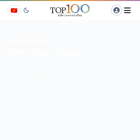
← Về trang chủ
Hạng mục đề xuất
Điểm chạm vị giác
Hành trình khám phá vị giác qua những món ăn đặc
sản, không gian ẩm thực đặc trưng và trải nghiệm
nấu nướng cùng người dân bản địa.