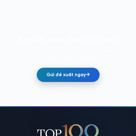
Bạn biết thêm điều thú vị nào?
Hãy đề xuất những đề xuất, trải nghiệm thuộc hạng
mục "Điểm chạm vị giác" mà bạn yêu thích!
→
Gửi đề xuất ngay