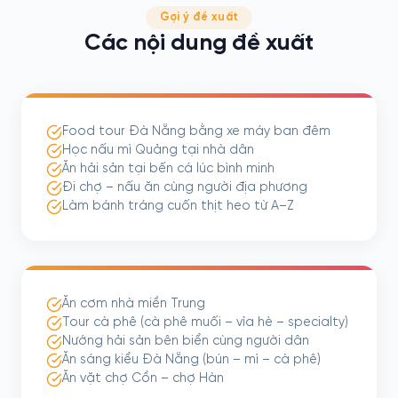
Gợi ý đề xuất
Các nội dung đề xuất
Food tour Đà Nẵng bằng xe máy ban đêm
Học nấu mì Quảng tại nhà dân
Ăn hải sản tại bến cá lúc bình minh
Đi chợ – nấu ăn cùng người địa phương
Làm bánh tráng cuốn thịt heo từ A–Z
Ăn cơm nhà miền Trung
Tour cà phê (cà phê muối – vỉa hè – specialty)
Nướng hải sản bên biển cùng người dân
Ăn sáng kiểu Đà Nẵng (bún – mì – cà phê)
Ăn vặt chợ Cồn – chợ Hàn