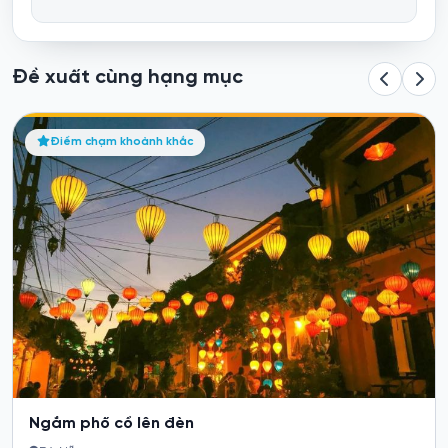
Đề xuất cùng hạng mục
Reply 1988 Cafe
Điểm chạm khoảnh khắc
20 Lê Hồng Phong, Hải Châu, Đà Nẵng 550000
Nằm giữa lòng Đà Nẵng, quán cà phê Reply 1988 như một cỗ máy
thời gian,...