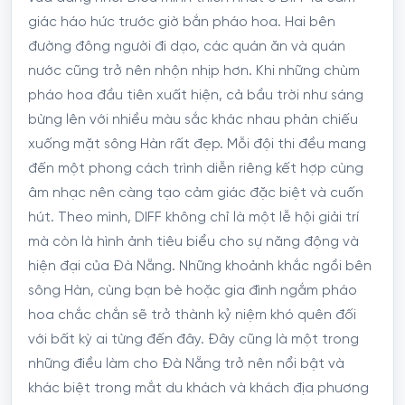
giác háo hức trước giờ bắn pháo hoa. Hai bên
đường đông người đi dạo, các quán ăn và quán
nước cũng trở nên nhộn nhịp hơn. Khi những chùm
pháo hoa đầu tiên xuất hiện, cả bầu trời như sáng
bừng lên với nhiều màu sắc khác nhau phản chiếu
xuống mặt sông Hàn rất đẹp. Mỗi đội thi đều mang
đến một phong cách trình diễn riêng kết hợp cùng
âm nhạc nên càng tạo cảm giác đặc biệt và cuốn
hút. Theo mình, DIFF không chỉ là một lễ hội giải trí
mà còn là hình ảnh tiêu biểu cho sự năng động và
hiện đại của Đà Nẵng. Những khoảnh khắc ngồi bên
sông Hàn, cùng bạn bè hoặc gia đình ngắm pháo
hoa chắc chắn sẽ trở thành kỷ niệm khó quên đối
với bất kỳ ai từng đến đây. Đây cũng là một trong
những điều làm cho Đà Nẵng trở nên nổi bật và
khác biệt trong mắt du khách và khách địa phương