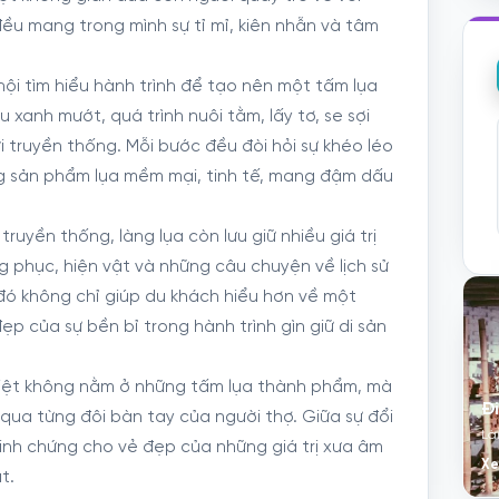
đều mang trong mình sự tỉ mỉ, kiên nhẫn và tâm
hội tìm hiểu hành trình để tạo nên một tấm lụa
xanh mướt, quá trình nuôi tằm, lấy tơ, se sợi
truyền thống. Mỗi bước đều đòi hỏi sự khéo léo
 sản phẩm lụa mềm mại, tinh tế, mang đậm dấu
truyền thống, làng lụa còn lưu giữ nhiều giá trị
 phục, hiện vật và những câu chuyện về lịch sử
đó không chỉ giúp du khách hiểu hơn về một
 của sự bền bỉ trong hành trình gìn giữ di sản
c biệt không nằm ở những tấm lụa thành phẩm, mà
Đ
qua từng đôi bàn tay của người thợ. Giữa sự đổi
Là
minh chứng cho vẻ đẹp của những giá trị xưa âm
Xe
t.