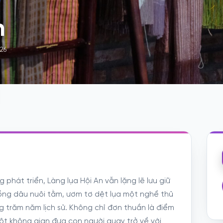
n
26
phát triển, Làng lụa Hội An vẫn lặng lẽ lưu giữ
rồng dâu nuôi tằm, ươm tơ dệt lụa một nghề thủ
g trăm năm lịch sử. Không chỉ đơn thuần là điểm
t không gian đưa con người quay trở về với