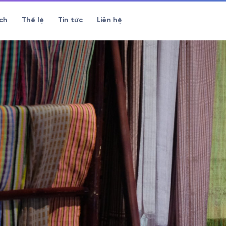
ch
Thể lệ
Tin tức
Liên hệ