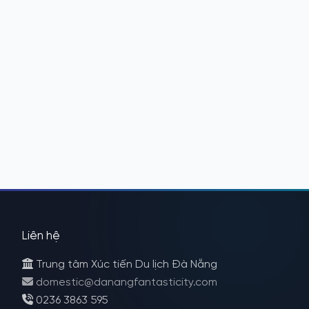
Liên hệ
Trung tâm Xúc tiến Du lịch Đà Nẵng
domestic@danangfantasticity.com
0236 3863 595