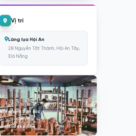
Vị trí
Làng lụa Hội An
28 Nguyễn Tất Thành, Hội An Tây,
Đà Nẵng
iểm chạm bản sắc
ng nghề, văn hóa, di sản
m tất cả đề xuất