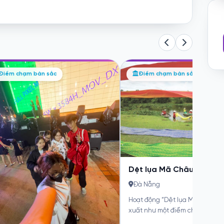
am gia các sự kiện tương tác
Làm gốm tại Thanh Hà 
Điểm chạm bản sắc
Điểm chạm bản sắc
i chủ đề liên quan đến Đà
một nghệ nhân
ng
TP Đà Nẵng
à Nẵng
Về di sản và thiên nhiên, thàn
ển lãm Đàling Art Space – không gian
hữu những biểu tượng giao thoa
ệ thuật đa giác quan, tái hiện hình...