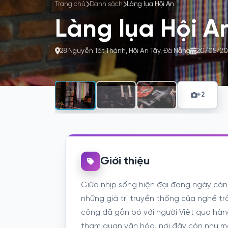
Trang chủ
Danh sách
Làng lụa Hội An
Làng lụa Hội A
28 Nguyễn Tất Thành, Hội An Tây, Đà Nẵng
20/05/20
+2
Giới thiệu
Giữa nhịp sống hiện đại đang ngày càng 
những giá trị truyền thống của nghề t
công đã gắn bó với người Việt qua hàn
tham quan văn hóa, nơi đây còn như mộ