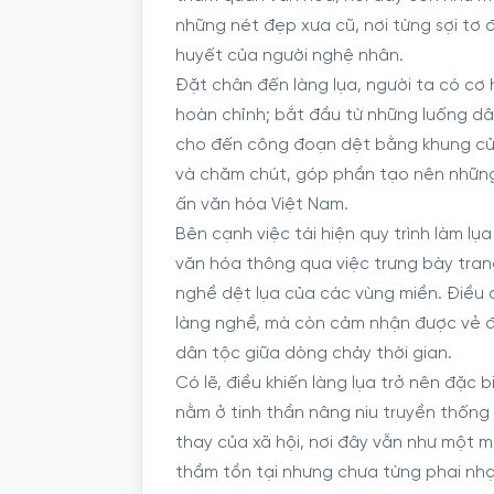
những nét đẹp xưa cũ, nơi từng sợi tơ 
huyết của người nghệ nhân.
Đặt chân đến làng lụa, người ta có cơ 
hoàn chỉnh; bắt đầu từ những luống dâu 
cho đến công đoạn dệt bằng khung cửi 
và chăm chút, góp phần tạo nên những
ấn văn hóa Việt Nam.
Bên cạnh việc tái hiện quy trình làm lụa 
văn hóa thông qua việc trưng bày trang
nghề dệt lụa của các vùng miền. Điều 
làng nghề, mà còn cảm nhận được vẻ đẹp
dân tộc giữa dòng chảy thời gian.
Có lẽ, điều khiến làng lụa trở nên đặ
nằm ở tinh thần nâng niu truyền thống 
thay của xã hội, nơi đây vẫn như một 
thầm tồn tại nhưng chưa từng phai nhạ