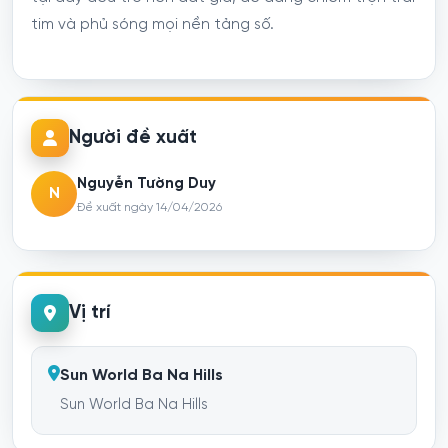
tim và phủ sóng mọi nền tảng số.
Người đề xuất
Nguyễn Tường Duy
N
Đề xuất ngày 14/04/2026
Vị trí
Sun World Ba Na Hills
Sun World Ba Na Hills