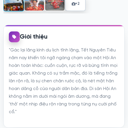
+2
Giới thiệu
"Gác lại lăng kính du lịch tĩnh lặng, Tết Nguyên Tiêu
năm nay khiến tôi ngỡ ngàng chạm vào một Hội An
hoàn toàn khác: cuồn cuộn, rực rỡ và bừng tỉnh mọi
giác quan. Không có sự trầm mặc, đó là tiếng trống
lân rộn rã, là sự chen chân rước cộ, là nét mặt hân
hoan dâng cỗ của người dân bản địa. Di sản Hội An
không nằm im dưới mái ngói âm dương, mà đang
'thở' một nhịp điệu rộn ràng trong từng nụ cười phố
cổ."