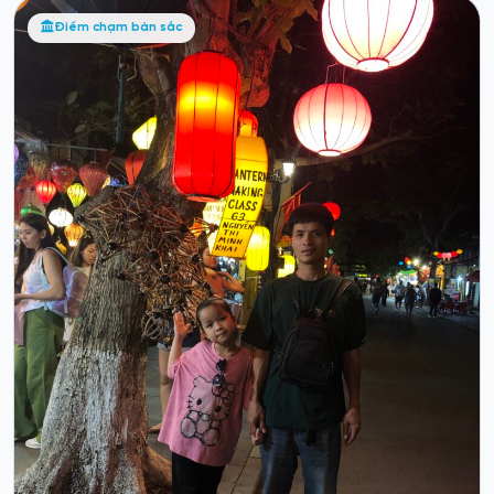
Học viết thư pháp Hội An
Điểm chạm bản sắc
Đà Nẵng
Hoạt động “Học viết thư pháp Hội An” được đề xuất như một
điểm chạm bản...