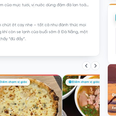
hơm của mực tươi, vị nước dùng đậm đà lan toả…
 chút ớt cay nhẹ – tất cả như đánh thức mọi
 khí còn se lạnh của buổi sớm ở Đà Nẵng, một
thấy “đủ đầy”.
iểm chạm vị giác
Điểm chạm vị giác
Đ
Ẩm
Xe