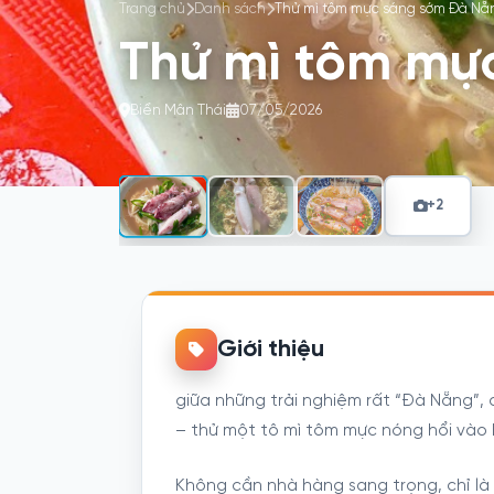
Trang chủ
Danh sách
Thử mì tôm mực sáng sớm Đà Nẵ
Thử mì tôm mự
Biển Mân Thái
07/05/2026
+2
Giới thiệu
giữa những trải nghiệm rất “Đà Nẵng”, c
– thử một tô mì tôm mực nóng hổi vào 
Không cần nhà hàng sang trọng, chỉ l