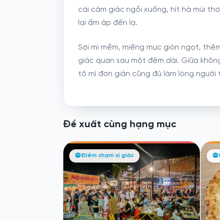
cái cảm giác ngồi xuống, hít hà mùi t
lại ấm áp đến lạ.
Sợi mì mềm, miếng mực giòn ngọt, thêm
giác quan sau một đêm dài. Giữa không
tô mì đơn giản cũng đủ làm lòng người 
Đề xuất cùng hạng mục
Điểm chạm vị giác
Đ