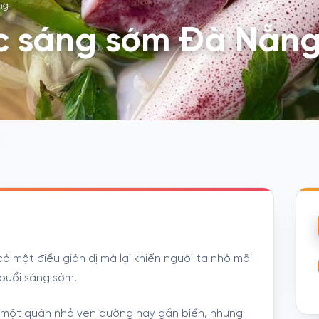
ng
c sáng sớm Đà Nẵn
ó một điều giản dị mà lại khiến người ta nhớ mãi
buổi sáng sớm.
à một quán nhỏ ven đường hay gần biển, nhưng