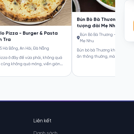
Bún Bò Bà Thương - Đối d
tượng đài Mẹ Nhu
lo Pizza - Burger & Pasta
Bún Bò Bà Thương - Đối diện t
 Tra
Mẹ Nhu
 Hà Bổng, An Hải, Đà Nẵng
Bún bò bà Thương không chỉ là 
ăn thông thường, mà thực sự là...
izza ở đây đế vừa phải, không quá
cũng không quá mỏng, viền giòn...
Liên kết
Danh sách