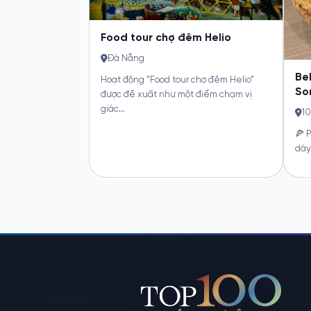
Food tour chợ đêm Helio
Đà Nẵng
Bel
Hoạt động “Food tour chợ đêm Helio”
Son
được đề xuất như một điểm chạm vị
giác...
105
🍕 P
dày 