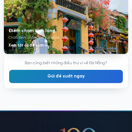
Điểm chạm tĩnh lặng
Chữa lành, chăm sóc sức khỏe
Xem tất cả đề xuất
Bạn cũng biết những điều thú vị về Đà Nẵng?
Gửi đề xuất ngay