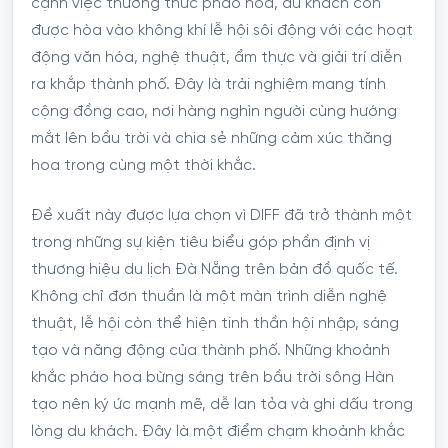
cạnh việc thưởng thức pháo hoa, du khách còn
được hòa vào không khí lễ hội sôi động với các hoạt
động văn hóa, nghệ thuật, ẩm thực và giải trí diễn
ra khắp thành phố. Đây là trải nghiệm mang tính
cộng đồng cao, nơi hàng nghìn người cùng hướng
mắt lên bầu trời và chia sẻ những cảm xúc thăng
hoa trong cùng một thời khắc.
Đề xuất này được lựa chọn vì DIFF đã trở thành một
trong những sự kiện tiêu biểu góp phần định vị
thương hiệu du lịch Đà Nẵng trên bản đồ quốc tế.
Không chỉ đơn thuần là một màn trình diễn nghệ
thuật, lễ hội còn thể hiện tinh thần hội nhập, sáng
tạo và năng động của thành phố. Những khoảnh
khắc pháo hoa bừng sáng trên bầu trời sông Hàn
tạo nên ký ức mạnh mẽ, dễ lan tỏa và ghi dấu trong
lòng du khách. Đây là một điểm chạm khoảnh khắc