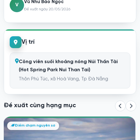
Vũ Như Bảo Ngọc
V
Đề xuất ngày 20/05/2026
Vị trí
Công viên suối khoáng nóng Núi Thần Tài
(Hot Spring Park Nui Than Tai)
Thôn Phú Túc, xã Hoà Vang, Tp Đà Nẵng
Đề xuất cùng hạng mục
Yoga trên biển Mỹ Khê
Điểm chạm nguyên sơ
Đà Nẵng