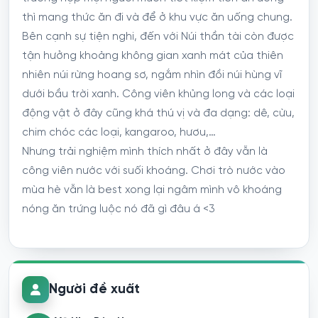
thì mang thức ăn đi và để ở khu vực ăn uống chung.
Bên cạnh sự tiện nghi, đến với Núi thần tài còn được
tận hưởng khoảng không gian xanh mát của thiên
nhiên núi rừng hoang sơ, ngắm nhìn đồi núi hùng vĩ
dưới bầu trời xanh. Công viên khủng long và các loại
động vật ở đây cũng khá thú vị và đa dạng: dê, cừu,
chim chóc các loại, kangaroo, hươu,…
Nhưng trải nghiệm mình thích nhất ở đây vẫn là
công viên nước với suối khoáng. Chơi trò nước vào
mùa hè vẫn là best xong lại ngâm mình vô khoáng
nóng ăn trứng luộc nó đã gì đâu á <3
Người đề xuất