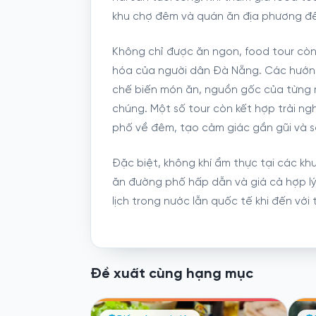
khu chợ đêm và quán ăn địa phương để
Không chỉ được ăn ngon, food tour còn
hóa của người dân Đà Nẵng. Các hướng
chế biến món ăn, nguồn gốc của từng 
chúng. Một số tour còn kết hợp trải n
phố về đêm, tạo cảm giác gần gũi và s
Đặc biệt, không khí ẩm thực tại các k
ăn đường phố hấp dẫn và giá cả hợp l
lịch trong nước lẫn quốc tế khi đến vớ
Đề xuất cùng hạng mục