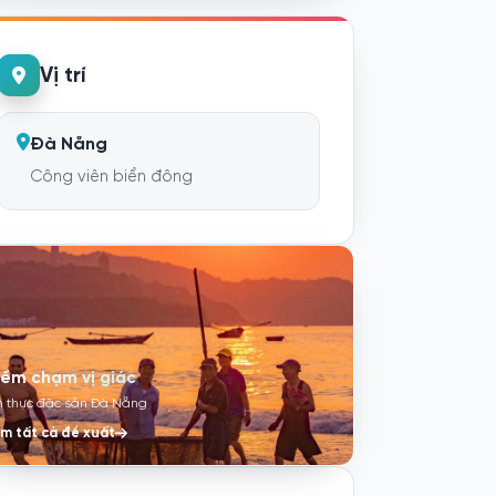
Vị trí
Đà Nẵng
Công viên biển đông
iểm chạm vị giác
 thực đặc sản Đà Nẵng
m tất cả đề xuất