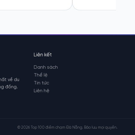
Liên kết
Danh sách
Thể lệ
nhất về du
Tin tức
ộng đồng.
Liên hệ
© 2026 Top 100 điểm chạm Đà Nẵng. Bảo lưu mọi quyền.