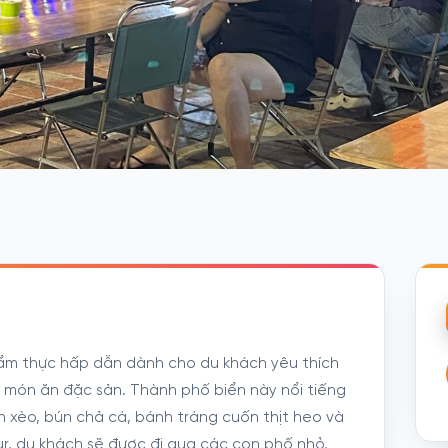
 ẩm thực hấp dẫn dành cho du khách yêu thích
món ăn đặc sản. Thành phố biển này nổi tiếng
 xèo, bún chả cá, bánh tráng cuốn thịt heo và
our, du khách sẽ được đi qua các con phố nhỏ,