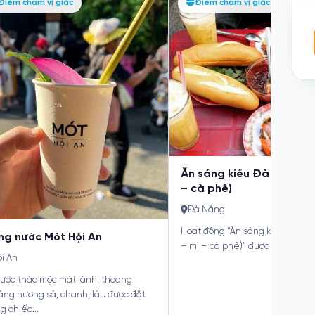
o lầu Thanh Điểm
Maison Du Roi – Điểm H
Điểm chạm vị giác
Điểm chạm vị giác
Thực Giữa Làng Pháp Cổ
6 Thái Phiên, Phường Minh An, Hội An.
Mercure Danang French Vill
 bạn muốn tìm một hương vị cao lầu
Hills, thôn An Sơn, xã Bà Nà, 
yên bản, mộc mạc đúng chất phố...
Đà Nẵng
Nằm trên con đường đi bộ thơ 
Làng Pháp tại Mercure Danang
Village...