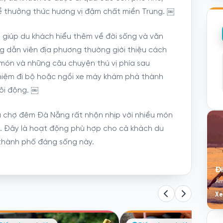
 thưởng thức hương vị đậm chất miền Trung. ￼
 giúp du khách hiểu thêm về đời sống và văn
 dẫn viên địa phương thường giới thiệu cách
món và những câu chuyện thú vị phía sau
ghiệm đi bộ hoặc ngồi xe máy khám phá thành
ôi động. ￼
hu chợ đêm Đà Nẵng rất nhộn nhịp với nhiều món
ý. Đây là hoạt động phù hợp cho cả khách du
i thành phố đáng sống này.
Đ
Ẩm
Xe