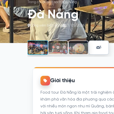
Trang chủ
Danh sách
Đà Nẵng
Đà Nẵng
Công viên biển đông
27/05/2026
3
Giới thiệu
Food tour Đà Nẵng là một trải nghiệm
khám phá văn hóa địa phương qua các 
với nhiều món ngon như mì Quảng, bánh
hải sản tươi sống. Khi tham gia food t